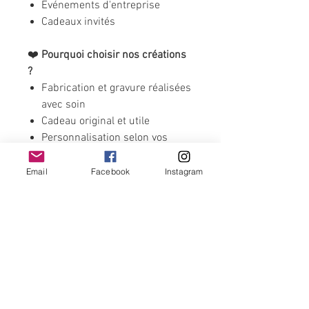
Événements d'entreprise
Cadeaux invités
❤️
Pourquoi choisir nos créations
?
Fabrication et gravure réalisées
avec soin
Cadeau original et utile
Personnalisation selon vos
envies
Créé avec fierté à Saintines,
Email
Facebook
Instagram
dans l'Oise
Comment commander ?
Indiquez simplement le texte
souhaité dans l'espace de
personnalisation lors de votre
commande. Pour un logo ou un
projet professionnel, n'hésitez pas