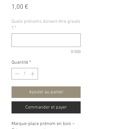
Prix
1,00 €
Quels prénoms doivent être gravés
?
*
0/500
Quantité
*
Ajouter au panier
Commander et payer
Marque-place prénom en bois –