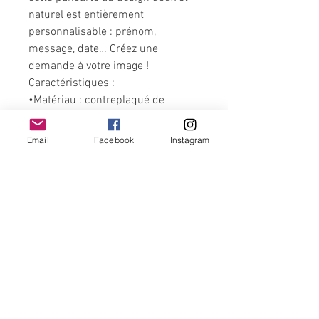
naturel est entièrement
personnalisable : prénom,
message, date… Créez une
demande à votre image !
Caractéristiques :
•Matériau : contreplaqué de
qualité (6 mm)
•Personnalisation du texte
Email
Facebook
Instagram
possible
•Idéale à offrir dans une boîte
cadeau, un panier ou en surprise
lors d’un moment complice
Un petit mot qui laissera une
grande émotion.
Contactez-nous