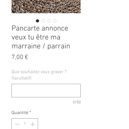
Pancarte annonce
veux tu être ma
marraine / parrain
Prix
7,00 €
Que souhaitez vous graver ?
(facultatif)
0/50
Quantité
*