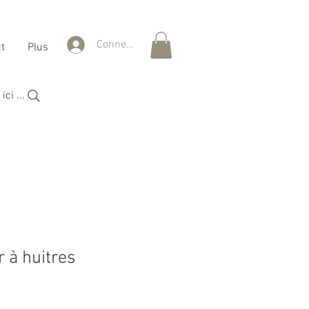
Connexion
t
Plus
ci ...
 à huitres