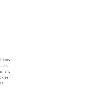
itions
tours
iement
ookies
es