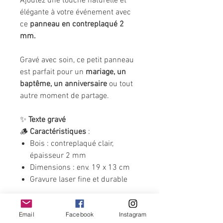
Ajoutez une touche naturelle et
élégante à votre événement avec
ce
panneau en contreplaqué 2
mm.
Gravé avec soin, ce petit panneau
est parfait pour un
mariage, un
baptême, un anniversaire
ou tout
autre moment de partage.
✨
Texte gravé
🪵
Caractéristiques
:
Bois : contreplaqué clair,
épaisseur 2 mm
Dimensions : env. 19 x 13 cm
Gravure laser fine et durable
🎉 Ce petit panneau peut être posé
Email
Facebook
Instagram
sur une table pour allier
praticité