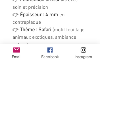
👉
Fabrication artisanale
avec
soin et précision
👉
Épaisseur : 4 mm
en
contreplaqué
👉
Thème : Safari
(motif feuillage,
animaux exotiques, ambiance
nature)
Email
Facebook
Instagram
👉
Prix variable
selon le nombre
de lettres et la taille choisie
Un cadeau unique pour une
naissance, un anniversaire ou
simplement pour égayer une
chambre d’enfant 💚
Contactez-nous
lespetitescreadejulie@gmail.com