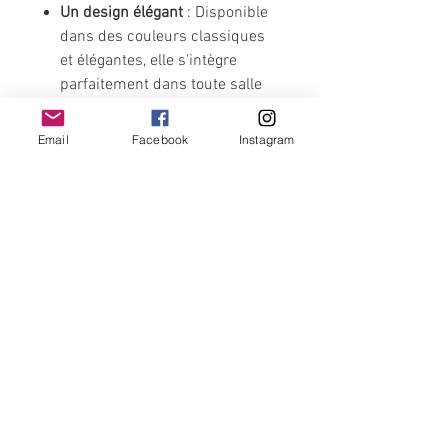
Un design élégant
: Disponible
dans des couleurs classiques
et élégantes, elle s'intègre
parfaitement dans toute salle
de bain ou même dans un
panier cadeau.
Email
Facebook
Instagram
Un souvenir durable
: Chaque
fois que vos proches utiliseront
cette serviette, ils penseront à
vous et à l'amour que vous leur
portez.
Contactez-nous
lespetitescreadejulie@gmail.com
Horaires d’ouverture