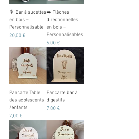
🍭 Bar à sucettes
➡️ Flèches
en bois –
directionnelles
Personnalisable
en bois –
Personnalisables
Prix
20,00 €
Prix
6,00 €
Pancarte Table
Pancarte bar à
des adolescents
digestifs
/enfants
Prix
7,00 €
Prix
7,00 €