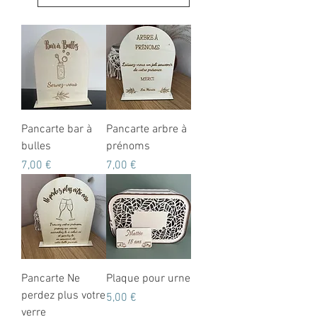
Pancarte bar à
Pancarte arbre à
bulles
prénoms
Prix
Prix
7,00 €
7,00 €
Pancarte Ne
Plaque pour urne
perdez plus votre
Prix
5,00 €
verre