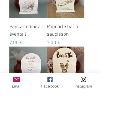
Pancarte bar à
Pancarte bar à
éventail
saucisson
Prix
Prix
7,00 €
7,00 €
Email
Facebook
Instagram
Pancarte Livre
Pancarte bar à
audio
thé
Prix
Prix
7,00 €
7,00 €