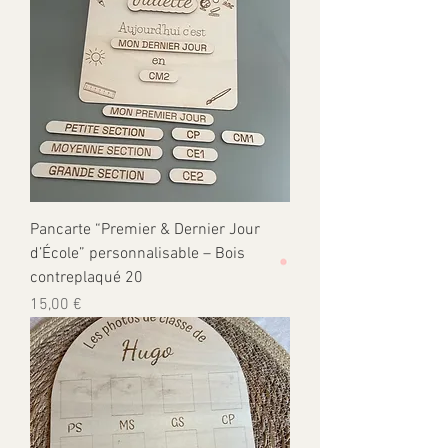
Pancarte “Premier & Dernier Jour
d’École” personnalisable – Bois
contreplaqué 20
Prix
15,00 €