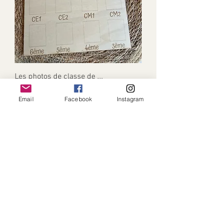
Les photos de classe de ...
Prix
12,00 €
Email
Facebook
Instagram
Contactez-nous
lespetitescreadejulie@gmail.com
Horaires d’ouverture
Lun.-ven. : 8 h - 17 h
Aide