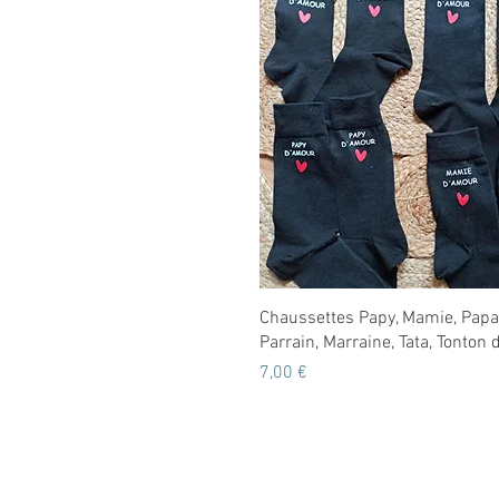
Aperçu rapide
Chaussettes Papy, Mamie, Pap
Parrain, Marraine, Tata, Tonton
Prix
7,00 €