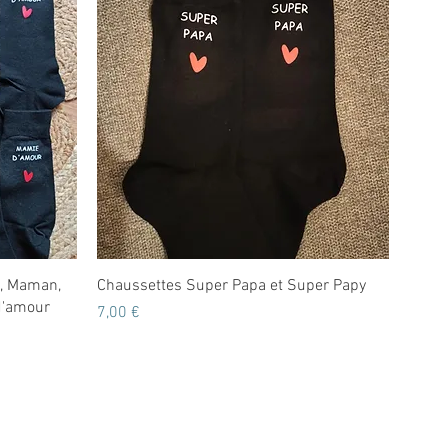
Aperçu rapide
a, Maman,
Chaussettes Super Papa et Super Papy
 d'amour
Prix
7,00 €