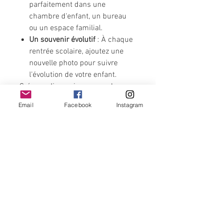
parfaitement dans une
chambre d'enfant, un bureau
ou un espace familial.
Un souvenir évolutif
: À chaque
rentrée scolaire, ajoutez une
nouvelle photo pour suivre
l'évolution de votre enfant.
Créez un lien unique avec chaque
étape de la vie scolaire de votre
Email
Facebook
Instagram
enfant grâce à cette plaque de
bois gravée, un objet à chérir et à
afficher fièrement.
Caractéristiques :
Dimensions : 21,6 cm / 27,6 cm
Matière : contreplaqué
Epaisseur : 3 mm