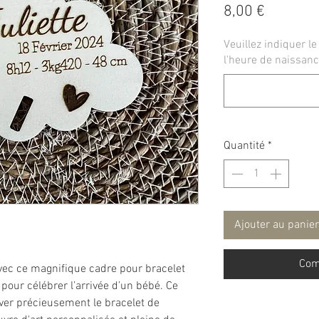
Prix
8,00 €
Veuillez indiquer le 
l'heure de naissanc
Quantité
*
Ajouter au panier
Com
vec ce magnifique cadre pour bracelet
pour célébrer l’arrivée d’un bébé. Ce
ver précieusement le bracelet de