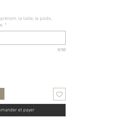
prénom, la taille, le poids,
e.
*
0/50
mander et payer